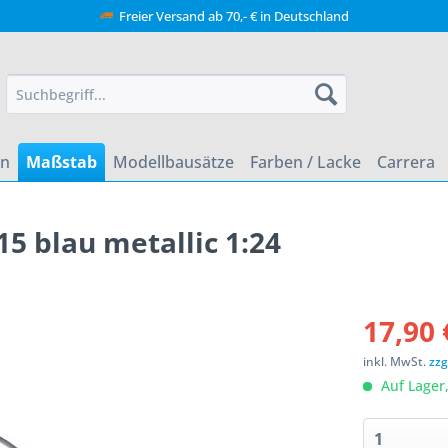
Freier Versand ab 70,- € in Deutschland
en
Maßstab
Modellbausätze
Farben / Lacke
Carrera
5 blau metallic 1:24
17,90 
inkl. MwSt.
zzg
Auf Lager,