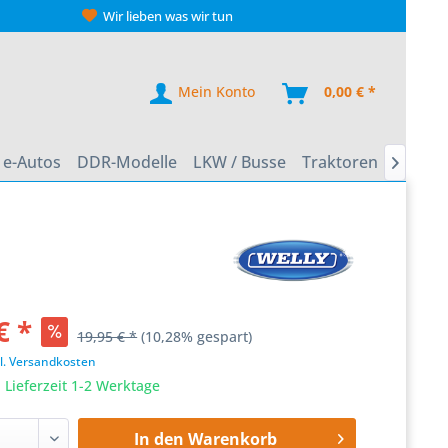
Wir lieben was wir tun
Mein Konto
0,00 € *
e-Autos
DDR-Modelle
LKW / Busse
Traktoren
Zweirä

€ *
19,95 € *
(10,28% gespart)
l. Versandkosten
 Lieferzeit 1-2 Werktage
In den
Warenkorb