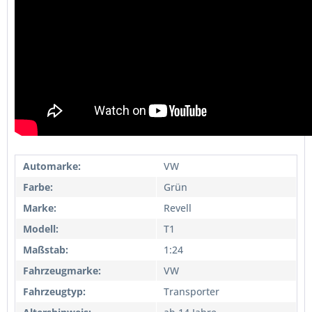
Automarke:
VW
Farbe:
Grün
Marke:
Revell
Modell:
T1
Maßstab:
1:24
Fahrzeugmarke:
VW
Fahrzeugtyp:
Transporter