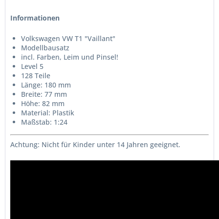
Informationen
Volkswagen VW T1 "Vaillant"
Modellbausatz
incl. Farben, Leim und Pinsel!
Level 5
128 Teile
Länge:
180 mm
Breite:
77 mm
Höhe:
82 mm
Material: Plastik
Maßstab: 1:24
Achtung: Nicht für Kinder unter 14 Jahren geeignet.