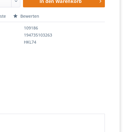
In den
Warenkorb
ste
Bewerten
109186
194735103263
HKL74