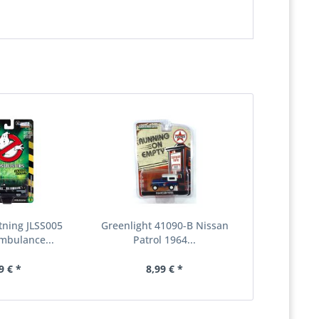
tning JLSS005
Greenlight 41090-B Nissan
Ambulance...
Patrol 1964...
9 € *
8,99 € *