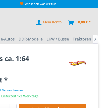
Wir lieben was wir tun
Mein Konto
0,00 € *
e-Autos
DDR-Modelle
LKW / Busse
Traktoren
Zweirä

 ca. 1:64
€ *
k
l. Versandkosten
 Lieferzeit 1-2 Werktage