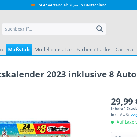
Freier Versand ab 70,- € in Deutschland
en
Maßstab
Modellbausätze
Farben / Lacke
Carrera
kalender 2023 inklusive 8 Autos
29,99 
Inhalt:
1 Stüc
inkl. MwSt.
zzg
Auf Lager,