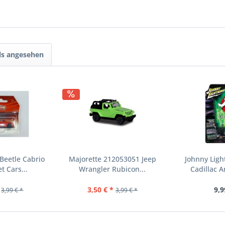
ls angesehen
Beetle Cabrio
Majorette 212053051 Jeep
Johnny Ligh
et Cars...
Wrangler Rubicon...
Cadillac 
3,50 € *
9,9
3,99 € *
3,99 € *