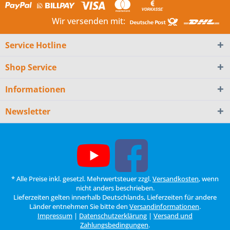
Wir versenden mit:
Service Hotline
Shop Service
Informationen
Newsletter
* Alle Preise inkl. gesetzl. Mehrwertsteuer zzgl.
Versandkosten
, wenn
nicht anders beschrieben.
Lieferzeiten gelten innerhalb Deutschlands, Lieferzeiten für andere
Länder entnehmen Sie bitte den
Versandinformationen
.
Impressum
|
Datenschutzerklärung
|
Versand und
Zahlungsbedingungen
.