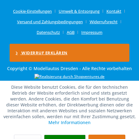
Cookie-Einstellungen
Umwelt & Entsorgung
Kontakt
Versand und Zahlungsbedingungen
Widerrufsrecht
Datenschutz
AGB
Impressum
WIDERRUF ERKLÄREN
Copyright © Modellautos Dresden - Alle Rechte vorbehalten
Diese Website benutzt Cookies, die für den technischen
Betrieb der Website erforderlich sind und stets gesetzt
werden. Andere Cookies, die den Komfort bei Benutzung
dieser Website erhöhen, der Direktwerbung dienen oder die
Interaktion mit anderen Websites und sozialen Netzwerken
vereinfachen sollen, werden nur mit Ihrer Zustimmung gesetzt.
Mehr Informationen