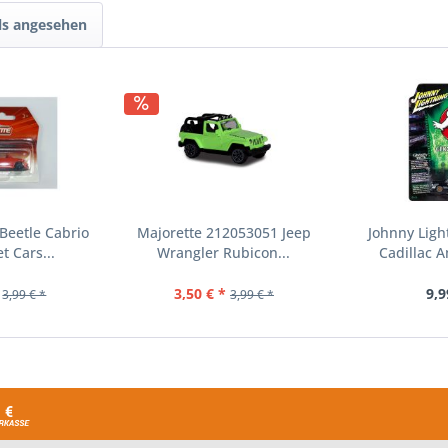
ls angesehen
Beetle Cabrio
Majorette 212053051 Jeep
Johnny Ligh
et Cars...
Wrangler Rubicon...
Cadillac 
3,50 € *
9,9
3,99 € *
3,99 € *