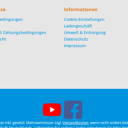
ice
Informationen
edingungen
Cookie-Einstellungen
Ladengeschäft
d Zahlungsbedingungen
Umwelt & Entsorgung
cht
Datenschutz
Impressum
eise inkl. gesetzl. Mehrwertsteuer zzgl.
Versandkosten
, wenn nicht anders be
erhalb Deutschlands, Lieferzeiten für andere Länder entnehmen Sie bitte de