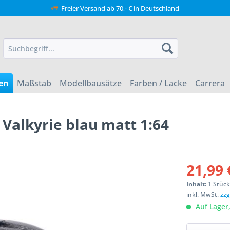
Freier Versand ab 70,- € in Deutschland
en
Maßstab
Modellbausätze
Farben / Lacke
Carrera
 Valkyrie blau matt 1:64
21,99 
Inhalt:
1 Stüc
inkl. MwSt.
zzg
Auf Lager,