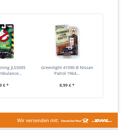
tning JLSS005
Greenlight 41090-B Nissan
Ambulance...
Patrol 1964...
9 € *
8,99 € *
Wir versenden mit: