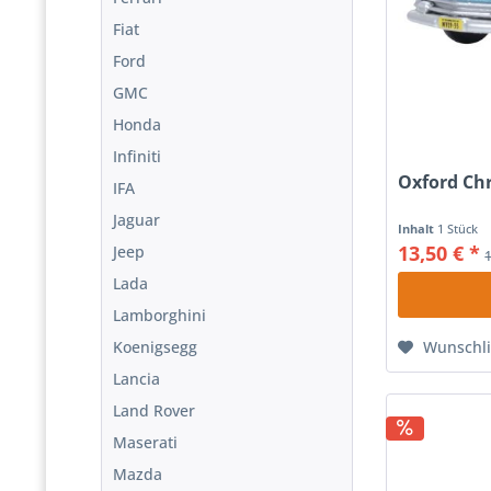
Fiat
Ford
GMC
Honda
Infiniti
Oxford Chr
IFA
Jaguar
Inhalt
1 Stück
13,50 € *
Jeep
Lada
Lamborghini
Koenigsegg
Wunschli
Lancia
Land Rover
Maserati
Mazda