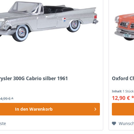
ysler 300G Cabrio silber 1961
Oxford C
Inhalt
1 Stück
12,90 € 
14,99 € *
In den
Warenkorb
ste
Wunsch