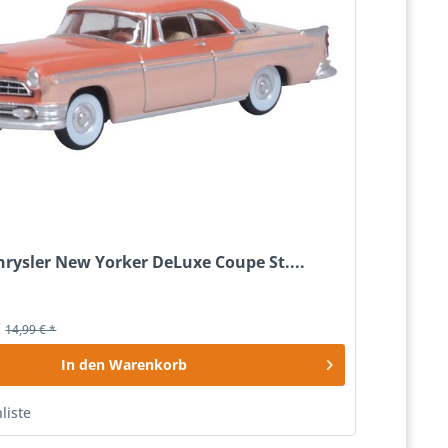
hrysler New Yorker DeLuxe Coupe St....
*
14,99 € *
In den
Warenkorb
liste