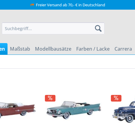
Freier Versand ab 70,- € in Deutschland
en
Maßstab
Modellbausätze
Farben / Lacke
Carrera
ER