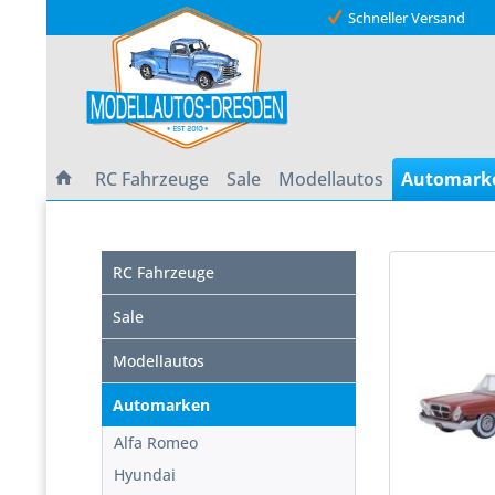
Schneller Versand
RC Fahrzeuge
Sale
Modellautos
Automark
RC Fahrzeuge
TOPSELL
Sale
Modellautos
Automarken
Alfa Romeo
Hyundai