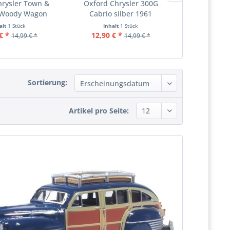
hrysler Town &
Oxford Chrysler 300G
Oxford Chrys
 Woody Wagon
Cabrio silber 1961
DeLuxe C
blau...
alt
1 Stück
Inhalt
1 Stück
Inha
€ *
12,90 € *
12,90 €
14,99 € *
14,99 € *
Sortierung:
Artikel pro Seite: