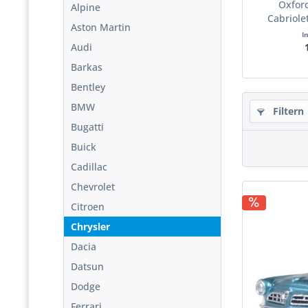
Oxford
Alpine
Cabriolet
Aston Martin
I
Audi
Barkas
Bentley
BMW
Filtern
Bugatti
Buick
Cadillac
Chevrolet
Citroen
Chrysler
Dacia
Datsun
Dodge
Ferrari