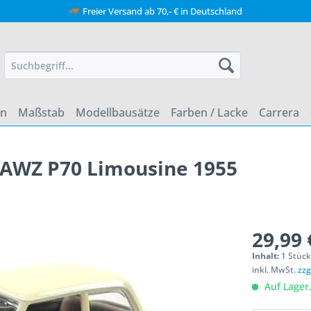
Freier Versand ab 70,- € in Deutschland
en
Maßstab
Modellbausätze
Farben / Lacke
Carrera
2 AWZ P70 Limousine 1955
29,99 
Inhalt:
1 Stüc
inkl. MwSt.
zzg
Auf Lager,