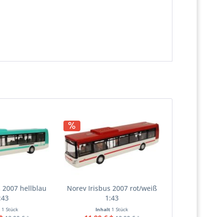
s 2007 hellblau
Norev Irisbus 2007 rot/weiß
:43
1:43
t
1 Stück
Inhalt
1 Stück