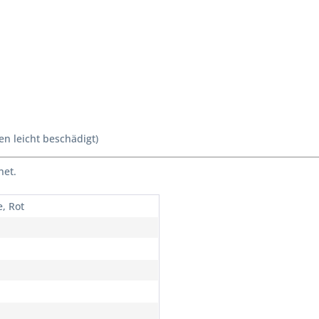
en leicht beschädigt)
net.
, Rot