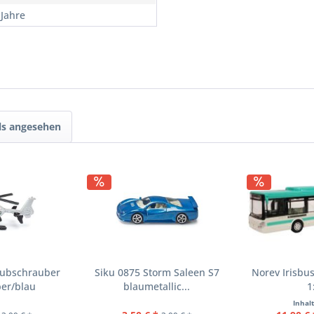
 Jahre
ls angesehen
Hubschrauber
Siku 0875 Storm Saleen S7
Norev Irisbu
ber/blau
blaumetallic...
1
Inhal