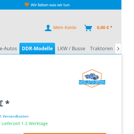
Wir lieben was wir tun
Mein Konto
0,00 € *
e-Autos
DDR-Modelle
LKW / Busse
Traktoren
Zweirä

€ *
k
l. Versandkosten
 Lieferzeit 1-2 Werktage