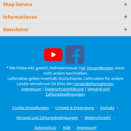
Shop Service
Informationen
Newsletter
* Alle Preise inkl. gesetzl. Mehrwertsteuer zzgl.
Versandkosten
, wenn
nicht anders beschrieben.
Lieferzeiten gelten innerhalb Deutschlands, Lieferzeiten für andere
Länder entnehmen Sie bitte den
Versandinformationen
.
Impressum
|
Datenschutzerklärung
|
Versand und
Zahlungsbedingungen
.
Cookie-Einstellungen
Umwelt & Entsorgung
Kontakt
Versand und Zahlungsbedingungen
Widerrufsrecht
Datenschutz
AGB
Impressum