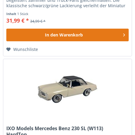
begeistert Sammler und Truck-Fans gleichermaßen. Die
klassische schwarz/grüne Lackierung verleiht der Miniatur
einen...
Inhalt
1 Stück
31,99 € *
34,99 € *
In den
Warenkorb
Wunschliste
IXO Models Mercedes Benz 230 SL (W113)
HardTop...