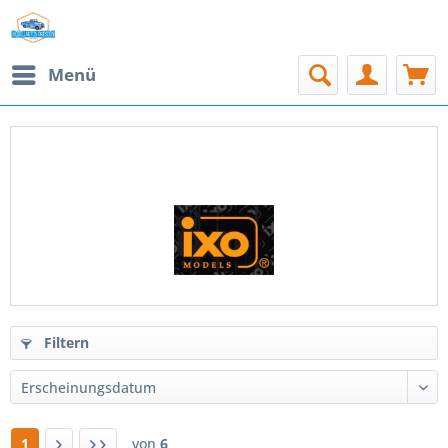
Menü
PRODUKTE VON IXO MODELS
Filtern
1
von
6