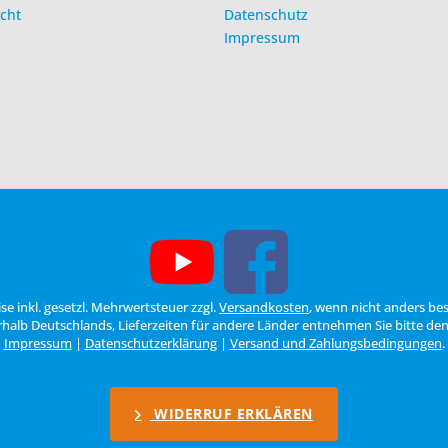
cht
Datenschutz
Impressum
eise inkl. gesetzl. Mehrwertsteuer zzgl.
Versandkosten
, wenn nicht anders be
erhalb Deutschlands, Lieferzeiten für andere Länder entnehmen Sie bitte de
Impressum
|
Datenschutzerklärung
|
Versand und Zahlungsbedingungen
.
WIDERRUF ERKLÄREN