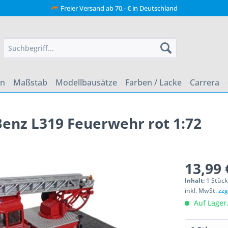
Freier Versand ab 70,- € in Deutschland
en
Maßstab
Modellbausätze
Farben / Lacke
Carrera
enz L319 Feuerwehr rot 1:72
13,99 
Inhalt:
1 Stüc
inkl. MwSt.
zzg
Auf Lager,