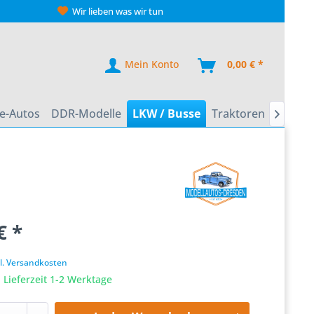
Wir lieben was wir tun
Mein Konto
0,00 € *
e-Autos
DDR-Modelle
LKW / Busse
Traktoren
Zweirä

€ *
k
l. Versandkosten
 Lieferzeit 1-2 Werktage