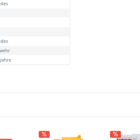
edes
edes
wehr
 Jahre