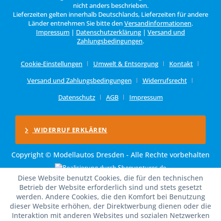
nicht anders beschrieben.
Lieferzeiten gelten innerhalb Deutschlands, Lieferzeiten für andere
Länder entnehmen Sie bitte den
Versandinformationen
.
Impressum
|
Datenschutzerklärung
|
Versand und
Zahlungsbedingungen
.
Cookie-Einstellungen
Umwelt & Entsorgung
Kontakt
Versand und Zahlungsbedingungen
Widerrufsrecht
Datenschutz
AGB
Impressum
WIDERRUF ERKLÄREN
Copyright © Modellautos Dresden - Alle Rechte vorbehalten
Diese Website benutzt Cookies, die für den technischen
Betrieb der Website erforderlich sind und stets gesetzt
werden. Andere Cookies, die den Komfort bei Benutzung
dieser Website erhöhen, der Direktwerbung dienen oder die
Interaktion mit anderen Websites und sozialen Netzwerken