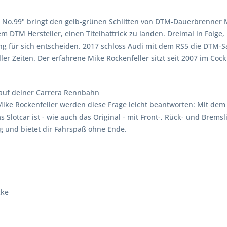
No.99" bringt den gelb-grünen Schlitten von DTM-Dauerbrenner M
m DTM Hersteller, einen Titelhattrick zu landen. Dreimal in Folge
g für sich entscheiden. 2017 schloss Audi mit dem RS5 die DTM-Sa
ller Zeiten. Der erfahrene Mike Rockenfeller sitzt seit 2007 im Coc
auf deiner Carrera Rennbahn
ike Rockenfeller werden diese Frage leicht beantworten: Mit dem 
lotcar ist - wie auch das Original - mit Front-, Rück- und Bremsli
ng und bietet dir Fahrspaß ohne Ende.
cke