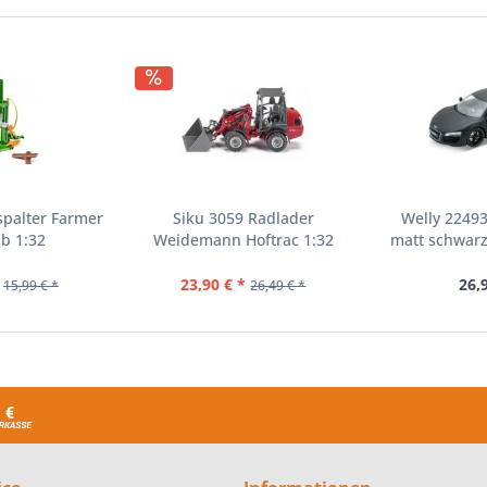
spalter Farmer
Siku 3059 Radlader
Welly 22493
b 1:32
Weidemann Hoftrac 1:32
matt schwarz
23,90 € *
26,
15,99 € *
26,49 € *