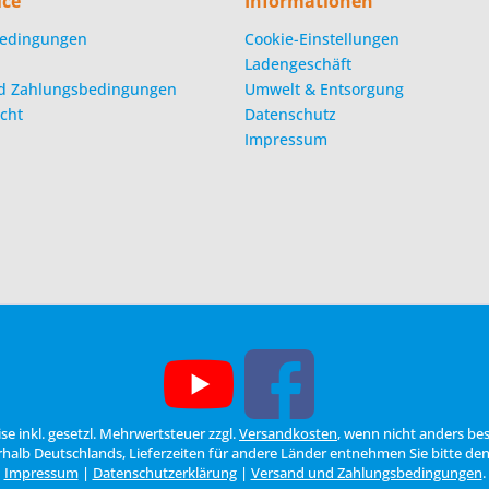
ice
Informationen
edingungen
Cookie-Einstellungen
Ladengeschäft
d Zahlungsbedingungen
Umwelt & Entsorgung
cht
Datenschutz
Impressum
eise inkl. gesetzl. Mehrwertsteuer zzgl.
Versandkosten
, wenn nicht anders be
erhalb Deutschlands, Lieferzeiten für andere Länder entnehmen Sie bitte de
Impressum
|
Datenschutzerklärung
|
Versand und Zahlungsbedingungen
.