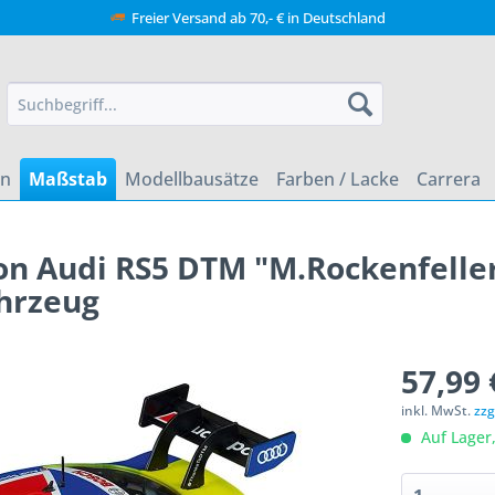
Freier Versand ab 70,- € in Deutschland
en
Maßstab
Modellbausätze
Farben / Lacke
Carrera
on Audi RS5 DTM "M.Rockenfelle
ahrzeug
57,99 
inkl. MwSt.
zzg
Auf Lager,