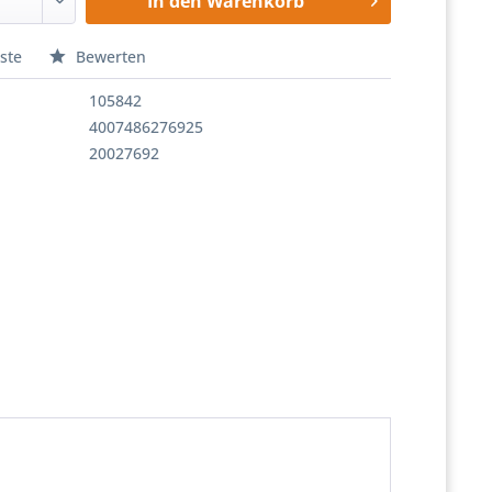
In den
Warenkorb
ste
Bewerten
105842
4007486276925
20027692