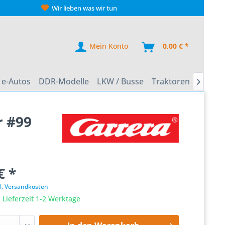
Wir lieben was wir tun
Mein Konto
0,00 € *
e-Autos
DDR-Modelle
LKW / Busse
Traktoren
Zweirä

r #99
€ *
l. Versandkosten
 Lieferzeit 1-2 Werktage