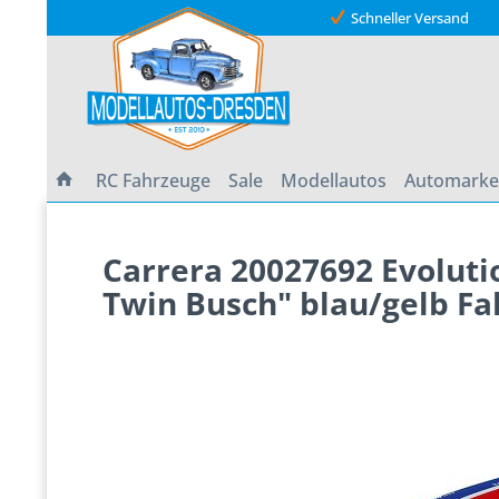
Schneller Versand
RC Fahrzeuge
Sale
Modellautos
Automark
Carrera 20027692 Evoluti
Twin Busch" blau/gelb F