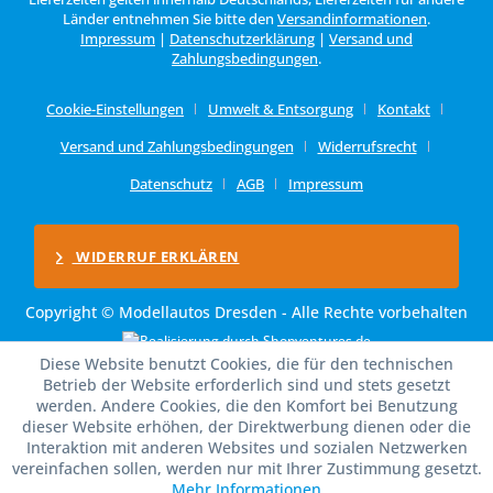
Länder entnehmen Sie bitte den
Versandinformationen
.
Impressum
|
Datenschutzerklärung
|
Versand und
Zahlungsbedingungen
.
Cookie-Einstellungen
Umwelt & Entsorgung
Kontakt
Versand und Zahlungsbedingungen
Widerrufsrecht
Datenschutz
AGB
Impressum
WIDERRUF ERKLÄREN
Copyright © Modellautos Dresden - Alle Rechte vorbehalten
Diese Website benutzt Cookies, die für den technischen
Betrieb der Website erforderlich sind und stets gesetzt
werden. Andere Cookies, die den Komfort bei Benutzung
dieser Website erhöhen, der Direktwerbung dienen oder die
Interaktion mit anderen Websites und sozialen Netzwerken
vereinfachen sollen, werden nur mit Ihrer Zustimmung gesetzt.
Mehr Informationen