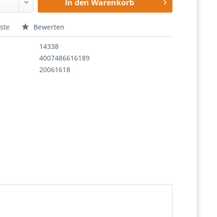
In den
Warenkorb
ste
Bewerten
14338
4007486616189
20061618