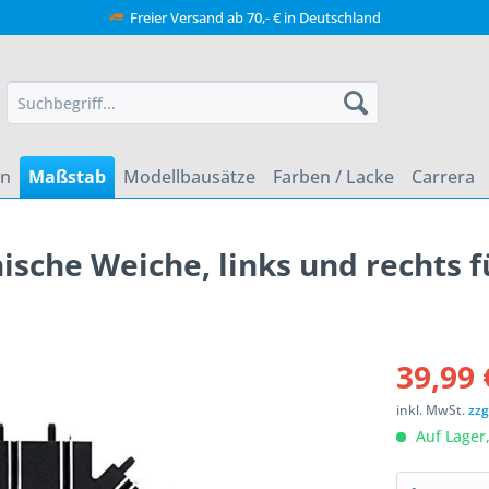
Freier Versand ab 70,- € in Deutschland
en
Maßstab
Modellbausätze
Farben / Lacke
Carrera
sche Weiche, links und rechts fü
39,99 
inkl. MwSt.
zzg
Auf Lager,