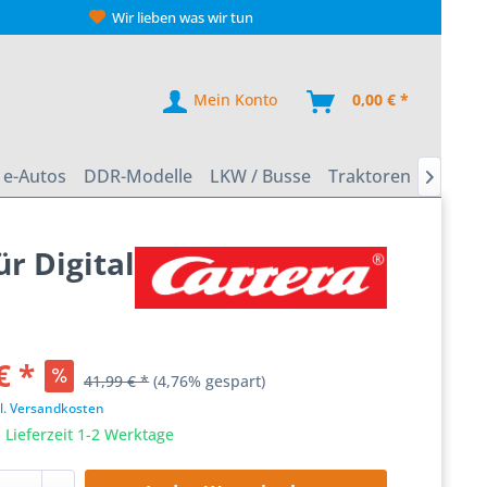
Wir lieben was wir tun
Mein Konto
0,00 € *
e-Autos
DDR-Modelle
LKW / Busse
Traktoren
Zweirä

r Digital
€ *
41,99 € *
(4,76% gespart)
l. Versandkosten
 Lieferzeit 1-2 Werktage