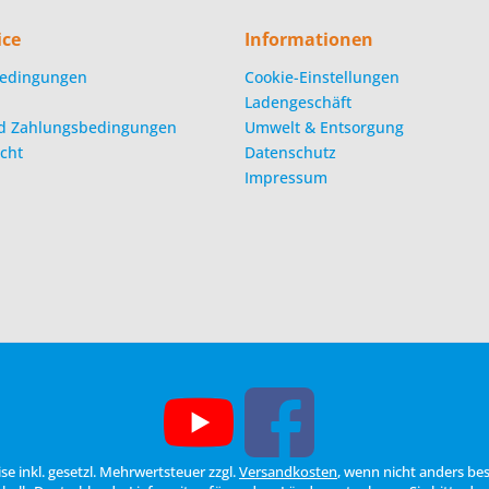
ice
Informationen
edingungen
Cookie-Einstellungen
Ladengeschäft
d Zahlungsbedingungen
Umwelt & Entsorgung
cht
Datenschutz
Impressum
eise inkl. gesetzl. Mehrwertsteuer zzgl.
Versandkosten
, wenn nicht anders be