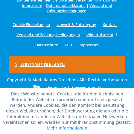
Impressum
|
Datenschutzerklärung
|
Versand und
Zahlungsbedingungen
.
Cookie-Einstellungen
Umwelt & Entsorgung
Kontakt
Versand und Zahlungsbedingungen
Widerrufsrecht
Datenschutz
AGB
Impressum
WIDERRUF ERKLÄREN
Copyright © Modellautos Dresden - Alle Rechte vorbehalten
Diese Website benutzt Cookies, die für den technischen
Betrieb der Website erforderlich sind und stets gesetzt
werden. Andere Cookies, die den Komfort bei Benutzung
dieser Website erhöhen, der Direktwerbung dienen oder die
Interaktion mit anderen Websites und sozialen Netzwerken
vereinfachen sollen, werden nur mit Ihrer Zustimmung gesetzt.
Mehr Informationen