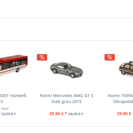
2007 rot/weiß
Norev Mercedes AMG GT S
Norev 15094
43
matt grau 2015
Décapotab
1 Stück
29,90 € *
29,90 € 
12,99 € *
34,99 € *