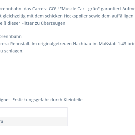
utorennbahn: das Carrera GO!!! "Muscle Car - grün" garantiert Auf
 gleichzeitig mit dem schicken Heckspoiler sowie dem auffälligen
iß dieser Flitzer zu überzeugen.
utorennbahn
arrera-Rennstall. Im originalgetreuen Nachbau im Maßstab 1:43 brin
u schlagen.
ignet. Erstickungsgefahr durch Kleinteile.
ra