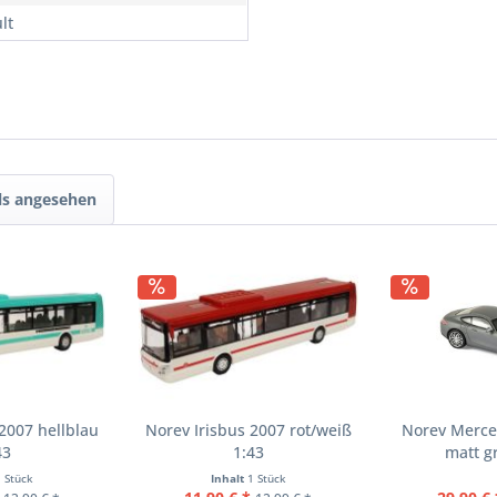
lt
ls angesehen
2007 hellblau
Norev Irisbus 2007 rot/weiß
Norev Merce
43
1:43
matt g
1 Stück
Inhalt
1 Stück