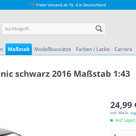
Freier Versand ab 70,- € in Deutschland
en
Maßstab
Modellbausätze
Farben / Lacke
Carrera
nic schwarz 2016 Maßstab 1:43
24,99 
inkl. MwSt.
zzg
Auf Lager,