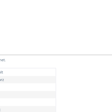
net.
lt
rz
c