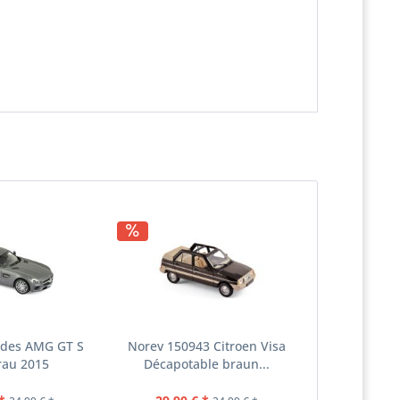
des AMG GT S
Norev 150943 Citroen Visa
rau 2015
Décapotable braun...