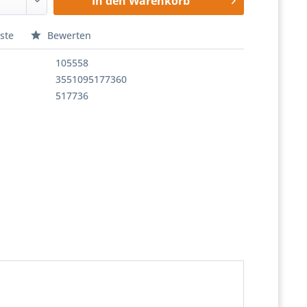
In den
Warenkorb
ste
Bewerten
105558
3551095177360
517736