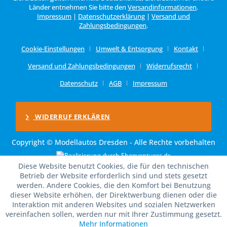
Länder entnehmen Sie bitte den
Versandinformationen
.
Impressum
|
Datenschutzerklärung
|
Versand und
Zahlungsbedingungen
.
Cookie-Einstellungen
Umwelt & Entsorgung
Kontakt
Versand und Zahlungsbedingungen
Widerrufsrecht
Datenschutz
AGB
Impressum
WIDERRUF ERKLÄREN
Copyright © Modellautos Dresden - Alle Rechte vorbehalten
Diese Website benutzt Cookies, die für den technischen
Betrieb der Website erforderlich sind und stets gesetzt
werden. Andere Cookies, die den Komfort bei Benutzung
dieser Website erhöhen, der Direktwerbung dienen oder die
Interaktion mit anderen Websites und sozialen Netzwerken
vereinfachen sollen, werden nur mit Ihrer Zustimmung gesetzt.
Mehr Informationen