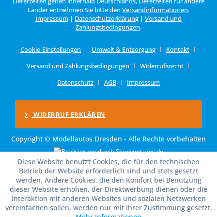
Lieferzeiten gelten innerhalb Deutschlands, Lieferzeiten für andere
Länder entnehmen Sie bitte den
Versandinformationen
.
Impressum
|
Datenschutzerklärung
|
Versand und
Zahlungsbedingungen
.
Cookie-Einstellungen
Umwelt & Entsorgung
Kontakt
Versand und Zahlungsbedingungen
Widerrufsrecht
Datenschutz
AGB
Impressum
WIDERRUF ERKLÄREN
Copyright © Modellautos Dresden - Alle Rechte vorbehalten
Diese Website benutzt Cookies, die für den technischen
Betrieb der Website erforderlich sind und stets gesetzt
werden. Andere Cookies, die den Komfort bei Benutzung
dieser Website erhöhen, der Direktwerbung dienen oder die
Interaktion mit anderen Websites und sozialen Netzwerken
vereinfachen sollen, werden nur mit Ihrer Zustimmung gesetzt.
Mehr Informationen