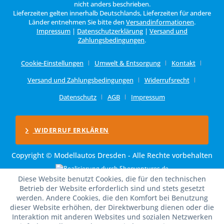
nicht anders beschrieben.
Lieferzeiten gelten innerhalb Deutschlands, Lieferzeiten für andere
Länder entnehmen Sie bitte den
Versandinformationen
.
Impressum
|
Datenschutzerklärung
|
Versand und
Zahlungsbedingungen
.
Cookie-Einstellungen
Umwelt & Entsorgung
Kontakt
Versand und Zahlungsbedingungen
Widerrufsrecht
Datenschutz
AGB
Impressum
WIDERRUF ERKLÄREN
Copyright © Modellautos Dresden - Alle Rechte vorbehalten
Diese Website benutzt Cookies, die für den technischen
Betrieb der Website erforderlich sind und stets gesetzt
werden. Andere Cookies, die den Komfort bei Benutzung
dieser Website erhöhen, der Direktwerbung dienen oder die
Interaktion mit anderen Websites und sozialen Netzwerken