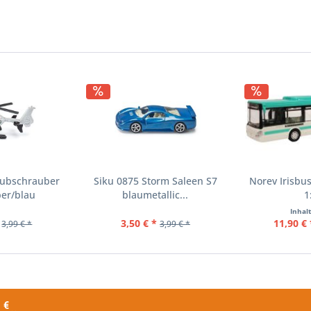
Hubschrauber
Siku 0875 Storm Saleen S7
Norev Irisbu
ber/blau
blaumetallic...
1
Inhal
3,50 € *
11,90 € 
3,99 € *
3,99 € *