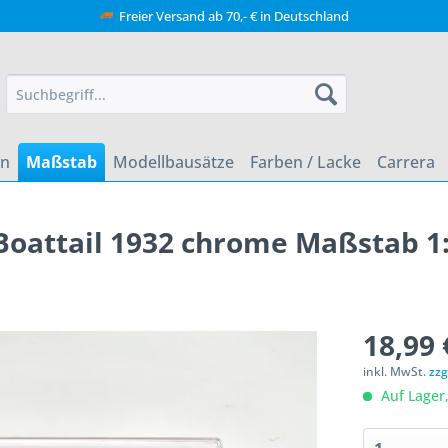
Freier Versand ab 70,- € in Deutschland
en
Maßstab
Modellbausätze
Farben / Lacke
Carrera
Boattail 1932 chrome Maßstab 1
18,99 
inkl. MwSt.
zzg
Auf Lager,