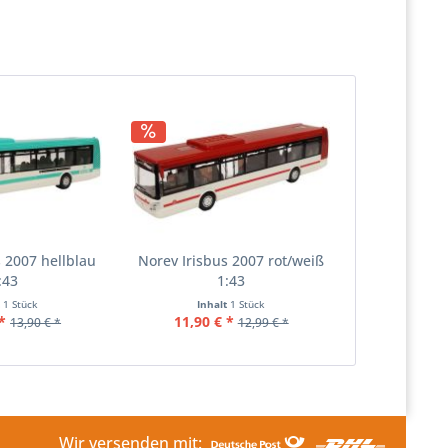
s 2007 hellblau
Norev Irisbus 2007 rot/weiß
:43
1:43
t
1 Stück
Inhalt
1 Stück
*
11,90 € *
13,90 € *
12,99 € *
Wir versenden mit: