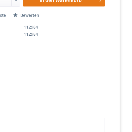
In den
Warenkorb
ste
Bewerten
112984
112984