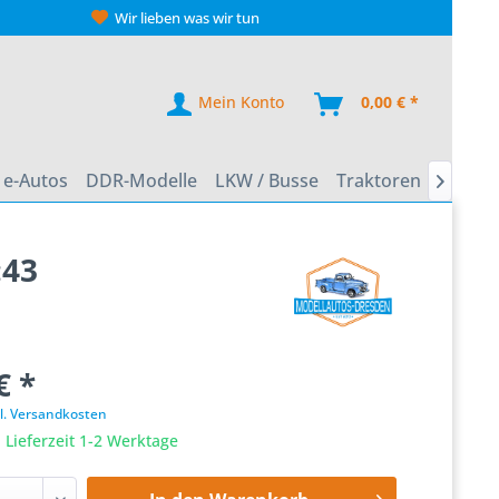
Wir lieben was wir tun
Mein Konto
0,00 € *
e-Autos
DDR-Modelle
LKW / Busse
Traktoren
Zweirä

:43
€ *
l. Versandkosten
 Lieferzeit 1-2 Werktage