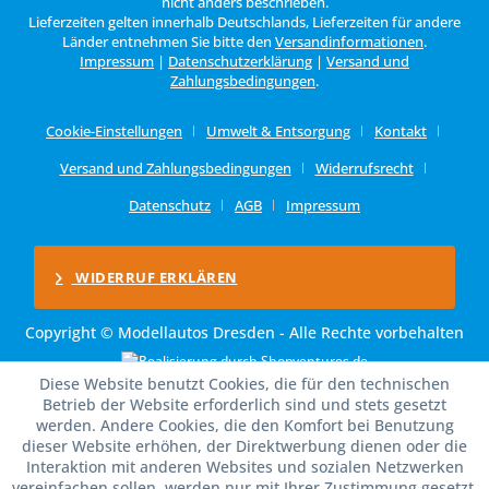
nicht anders beschrieben.
Lieferzeiten gelten innerhalb Deutschlands, Lieferzeiten für andere
Länder entnehmen Sie bitte den
Versandinformationen
.
Impressum
|
Datenschutzerklärung
|
Versand und
Zahlungsbedingungen
.
Cookie-Einstellungen
Umwelt & Entsorgung
Kontakt
Versand und Zahlungsbedingungen
Widerrufsrecht
Datenschutz
AGB
Impressum
WIDERRUF ERKLÄREN
Copyright © Modellautos Dresden - Alle Rechte vorbehalten
Diese Website benutzt Cookies, die für den technischen
Betrieb der Website erforderlich sind und stets gesetzt
werden. Andere Cookies, die den Komfort bei Benutzung
dieser Website erhöhen, der Direktwerbung dienen oder die
Interaktion mit anderen Websites und sozialen Netzwerken
vereinfachen sollen, werden nur mit Ihrer Zustimmung gesetzt.