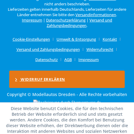
nicht anders beschrieben.
Lieferzeiten gelten innerhalb Deutschlands, Lieferzeiten für andere
Länder entnehmen Sie bitte den
Versandinformationen
.
Impressum
|
Datenschutzerklärung
|
Versand und
Zahlungsbedingungen
.
Cookie-Einstellungen
Umwelt & Entsorgung
Kontakt
Versand und Zahlungsbedingungen
Widerrufsrecht
Datenschutz
AGB
Impressum
WIDERRUF ERKLÄREN
Copyright © Modellautos Dresden - Alle Rechte vorbehalten
Diese Website benutzt Cookies, die für den technischen
Betrieb der Website erforderlich sind und stets gesetzt
werden. Andere Cookies, die den Komfort bei Benutzung
dieser Website erhöhen, der Direktwerbung dienen oder die
Interaktion mit anderen Websites und sozialen Netzwerken