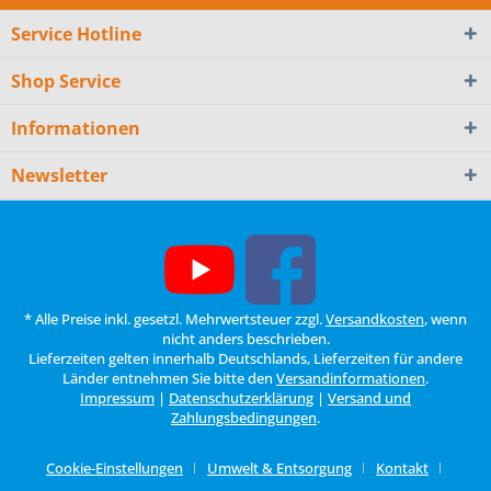
Service Hotline
Shop Service
Informationen
Newsletter
* Alle Preise inkl. gesetzl. Mehrwertsteuer zzgl.
Versandkosten
, wenn
nicht anders beschrieben.
Lieferzeiten gelten innerhalb Deutschlands, Lieferzeiten für andere
Länder entnehmen Sie bitte den
Versandinformationen
.
Impressum
|
Datenschutzerklärung
|
Versand und
Zahlungsbedingungen
.
Cookie-Einstellungen
Umwelt & Entsorgung
Kontakt