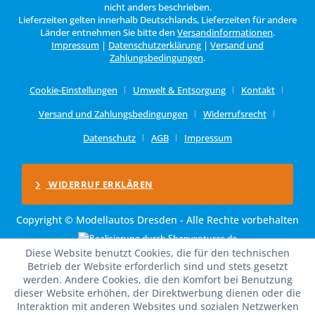
nicht anders beschrieben.
Lieferzeiten gelten innerhalb Deutschlands, Lieferzeiten für andere
Länder entnehmen Sie bitte den
Versandinformationen
.
Impressum
|
Datenschutzerklärung
|
Versand und
Zahlungsbedingungen
.
Cookie-Einstellungen
Umwelt & Entsorgung
Kontakt
Versand und Zahlungsbedingungen
Widerrufsrecht
Datenschutz
AGB
Impressum
WIDERRUF ERKLÄREN
Copyright © Modellautos Dresden - Alle Rechte vorbehalten
Diese Website benutzt Cookies, die für den technischen
Betrieb der Website erforderlich sind und stets gesetzt
werden. Andere Cookies, die den Komfort bei Benutzung
dieser Website erhöhen, der Direktwerbung dienen oder die
Interaktion mit anderen Websites und sozialen Netzwerken