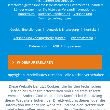
nicht anders beschrieben.
Lieferzeiten gelten innerhalb Deutschlands, Lieferzeiten für andere
Länder entnehmen Sie bitte den
Versandinformationen
.
Impressum
|
Datenschutzerklärung
|
Versand und
Zahlungsbedingungen
.
Cookie-Einstellungen
Umwelt & Entsorgung
Kontakt
Versand und Zahlungsbedingungen
Widerrufsrecht
Datenschutz
AGB
Impressum
WIDERRUF ERKLÄREN
Copyright © Modellautos Dresden - Alle Rechte vorbehalten
Diese Website benutzt Cookies, die für den technischen
Betrieb der Website erforderlich sind und stets gesetzt
werden. Andere Cookies, die den Komfort bei Benutzung
dieser Website erhöhen, der Direktwerbung dienen oder die
Interaktion mit anderen Websites und sozialen Netzwerken
vereinfachen sollen, werden nur mit Ihrer Zustimmung gesetzt.