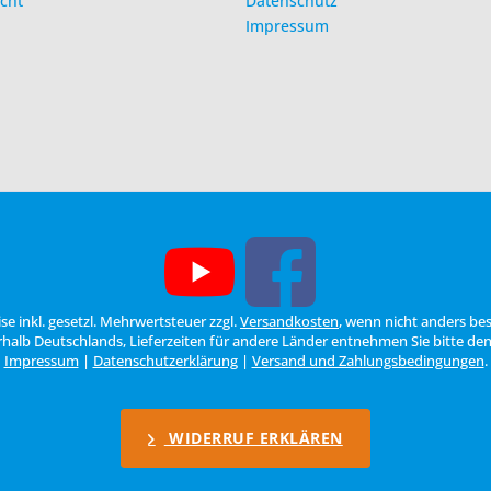
cht
Datenschutz
Impressum
eise inkl. gesetzl. Mehrwertsteuer zzgl.
Versandkosten
, wenn nicht anders be
erhalb Deutschlands, Lieferzeiten für andere Länder entnehmen Sie bitte de
Impressum
|
Datenschutzerklärung
|
Versand und Zahlungsbedingungen
.
WIDERRUF ERKLÄREN