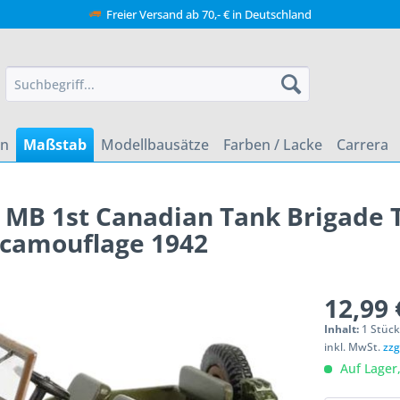
Freier Versand ab 70,- € in Deutschland
en
Maßstab
Modellbausätze
Farben / Lacke
Carrera
s MB 1st Canadian Tank Brigade 
 camouflage 1942
12,99 
Inhalt:
1 Stüc
inkl. MwSt.
zzg
Auf Lager,