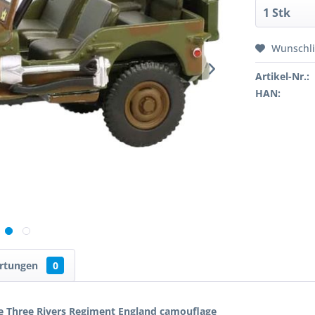
Wunschli
Artikel-Nr.:
HAN:
rtungen
0
de Three Rivers Regiment England camouflage