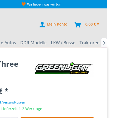
Wir lieben was wir tun
Mein Konto
0,00 € *
e-Autos
DDR-Modelle
LKW / Busse
Traktoren
Zweirä

Three
€ *
k
l. Versandkosten
 Lieferzeit 1-2 Werktage