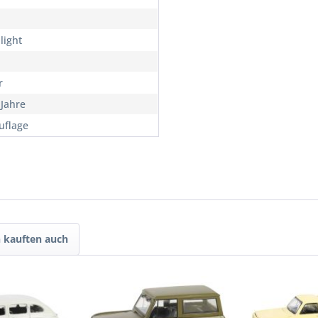
light
r
 Jahre
flage
 kauften auch