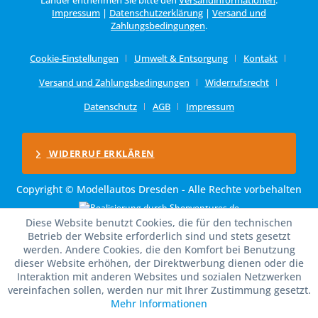
Impressum
|
Datenschutzerklärung
|
Versand und
Zahlungsbedingungen
.
Cookie-Einstellungen
Umwelt & Entsorgung
Kontakt
Versand und Zahlungsbedingungen
Widerrufsrecht
Datenschutz
AGB
Impressum
WIDERRUF ERKLÄREN
Copyright © Modellautos Dresden - Alle Rechte vorbehalten
Diese Website benutzt Cookies, die für den technischen
Betrieb der Website erforderlich sind und stets gesetzt
werden. Andere Cookies, die den Komfort bei Benutzung
dieser Website erhöhen, der Direktwerbung dienen oder die
Interaktion mit anderen Websites und sozialen Netzwerken
vereinfachen sollen, werden nur mit Ihrer Zustimmung gesetzt.
Mehr Informationen