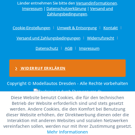
Länder entnehmen Sie bitte den
Versandinformationen
.
Impressum
|
Datenschutzerklärung
|
Versand und
Zahlungsbedingungen
.
Cookie-Einstellungen
Umwelt & Entsorgung
Kontakt
Versand und Zahlungsbedingungen
Widerrufsrecht
Datenschutz
AGB
Impressum
WIDERRUF ERKLÄREN
Copyright © Modellautos Dresden - Alle Rechte vorbehalten
Diese Website benutzt Cookies, die für den technischen
Betrieb der Website erforderlich sind und stets gesetzt
werden. Andere Cookies, die den Komfort bei Benutzung
dieser Website erhöhen, der Direktwerbung dienen oder die
Interaktion mit anderen Websites und sozialen Netzwerken
vereinfachen sollen, werden nur mit Ihrer Zustimmung gesetzt.
Mehr Informationen