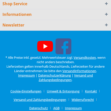
Shop Service
Informationen
Newsletter
* Alle Preise inkl. gesetzl. Mehrwertsteuer zzgl.
Versandkosten
, wenn
nicht anders beschrieben.
Lieferzeiten gelten innerhalb Deutschlands, Lieferzeiten für andere
Länder entnehmen Sie bitte den
Versandinformationen
.
Impressum
|
Datenschutzerklärung
|
Versand und
Zahlungsbedingungen
.
Cookie-Einstellungen
Umwelt & Entsorgung
Kontakt
Versand und Zahlungsbedingungen
Widerrufsrecht
Datenschutz
AGB
Impressum