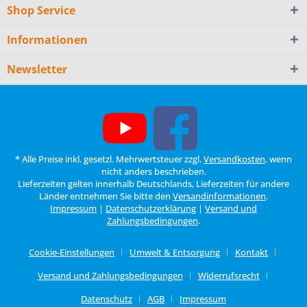
Shop Service
Informationen
Newsletter
* Alle Preise inkl. gesetzl. Mehrwertsteuer zzgl.
Versandkosten
, wenn
nicht anders beschrieben.
Lieferzeiten gelten innerhalb Deutschlands, Lieferzeiten für andere
Länder entnehmen Sie bitte den
Versandinformationen
.
Impressum
|
Datenschutzerklärung
|
Versand und
Zahlungsbedingungen
.
Cookie-Einstellungen
Umwelt & Entsorgung
Kontakt
Versand und Zahlungsbedingungen
Widerrufsrecht
Datenschutz
AGB
Impressum