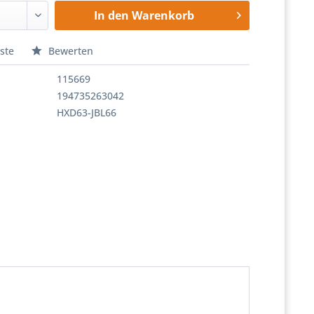
In den
Warenkorb
ste
Bewerten
115669
194735263042
HXD63-JBL66