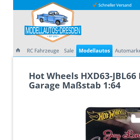
Schneller Versand
RC Fahrzeuge
Sale
Modellautos
Automark
Hot Wheels HXD63-JBL66 M
Garage Maßstab 1:64