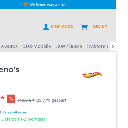
Wir lieben was wir tun
Mein Konto
0,00 € *
e-Autos
DDR-Modelle
LKW / Busse
Traktoren
Zweirä

eno's
 *
11,99 € *
(25,77% gespart)
k
l. Versandkosten
 Lieferzeit 1-2 Werktage