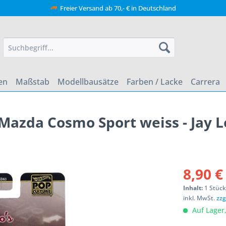
Freier Versand ab 70,- € in Deutschland
en
Maßstab
Modellbausätze
Farben / Lacke
Carrera
azda Cosmo Sport weiss - Jay L
8,90 €
Inhalt:
1 Stüc
inkl. MwSt.
zzg
Auf Lager,