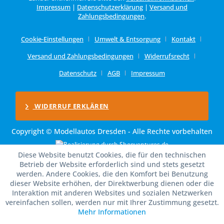
Impressum
|
Datenschutzerklärung
|
Versand und
Zahlungsbedingungen
.
Cookie-Einstellungen
Umwelt & Entsorgung
Kontakt
Versand und Zahlungsbedingungen
Widerrufsrecht
Datenschutz
AGB
Impressum
WIDERRUF ERKLÄREN
Copyright © Modellautos Dresden - Alle Rechte vorbehalten
Diese Website benutzt Cookies, die für den technischen
Betrieb der Website erforderlich sind und stets gesetzt
werden. Andere Cookies, die den Komfort bei Benutzung
dieser Website erhöhen, der Direktwerbung dienen oder die
Interaktion mit anderen Websites und sozialen Netzwerken
vereinfachen sollen, werden nur mit Ihrer Zustimmung gesetzt.
Mehr Informationen