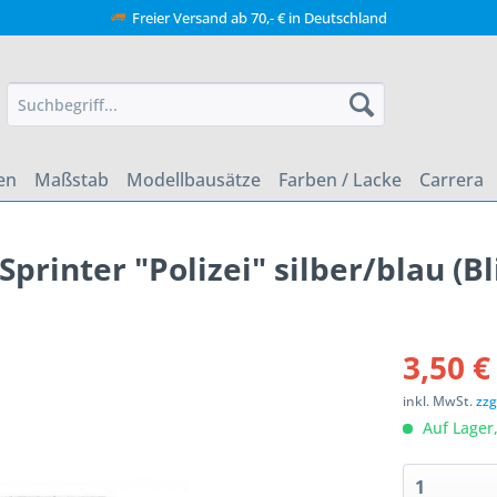
Freier Versand ab 70,- € in Deutschland
en
Maßstab
Modellbausätze
Farben / Lacke
Carrera
rinter "Polizei" silber/blau (Bl
3,50 €
inkl. MwSt.
zzg
Auf Lager,