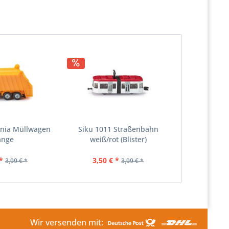
ania Müllwagen
Siku 1011 Straßenbahn
ange
weiß/rot (Blister)
*
3,50 € *
3,99 € *
3,99 € *
Wir versenden mit: