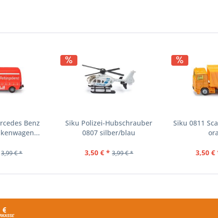
ercedes Benz
Siku Polizei-Hubschrauber
Siku 0811 Sc
nkenwagen...
0807 silber/blau
or
3,50 € *
3,50 € 
3,99 € *
3,99 € *