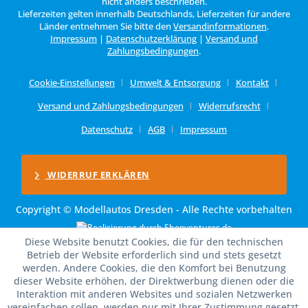
nicht anders beschrieben.
Lieferzeiten gelten innerhalb Deutschlands, Lieferzeiten für andere
Länder entnehmen Sie bitte den
Versandinformationen
.
Impressum
|
Datenschutzerklärung
|
Versand und
Zahlungsbedingungen
.
Cookie-Einstellungen
Umwelt & Entsorgung
Kontakt
Versand und Zahlungsbedingungen
Widerrufsrecht
Datenschutz
AGB
Impressum
WIDERRUF ERKLÄREN
Copyright © Modellautos Dresden - Alle Rechte vorbehalten
Diese Website benutzt Cookies, die für den technischen
Betrieb der Website erforderlich sind und stets gesetzt
werden. Andere Cookies, die den Komfort bei Benutzung
dieser Website erhöhen, der Direktwerbung dienen oder die
Interaktion mit anderen Websites und sozialen Netzwerken
vereinfachen sollen, werden nur mit Ihrer Zustimmung gesetzt.