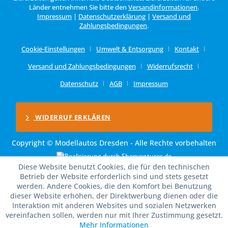
Länder entnehmen Sie bitte den
Versandinformationen
.
Impressum
|
Datenschutzerklärung
|
Versand und
Zahlungsbedingungen
.
Cookie-Einstellungen
Umwelt & Entsorgung
Kontakt
Versand und Zahlungsbedingungen
Widerrufsrecht
Datenschutz
AGB
Impressum
WIDERRUF ERKLÄREN
Copyright © Modellautos Dresden - Alle Rechte vorbehalten
Diese Website benutzt Cookies, die für den technischen
Betrieb der Website erforderlich sind und stets gesetzt
werden. Andere Cookies, die den Komfort bei Benutzung
dieser Website erhöhen, der Direktwerbung dienen oder die
Interaktion mit anderen Websites und sozialen Netzwerken
vereinfachen sollen, werden nur mit Ihrer Zustimmung gesetzt.
Mehr Informationen