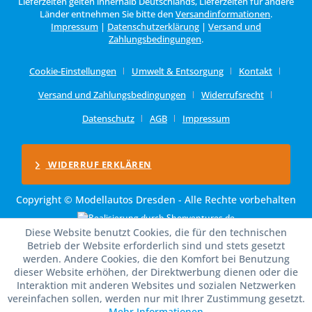
Lieferzeiten gelten innerhalb Deutschlands, Lieferzeiten für andere
Länder entnehmen Sie bitte den
Versandinformationen
.
Impressum
|
Datenschutzerklärung
|
Versand und
Zahlungsbedingungen
.
Cookie-Einstellungen
Umwelt & Entsorgung
Kontakt
Versand und Zahlungsbedingungen
Widerrufsrecht
Datenschutz
AGB
Impressum
WIDERRUF ERKLÄREN
Copyright © Modellautos Dresden - Alle Rechte vorbehalten
Diese Website benutzt Cookies, die für den technischen
Betrieb der Website erforderlich sind und stets gesetzt
werden. Andere Cookies, die den Komfort bei Benutzung
dieser Website erhöhen, der Direktwerbung dienen oder die
Interaktion mit anderen Websites und sozialen Netzwerken
vereinfachen sollen, werden nur mit Ihrer Zustimmung gesetzt.
Mehr Informationen