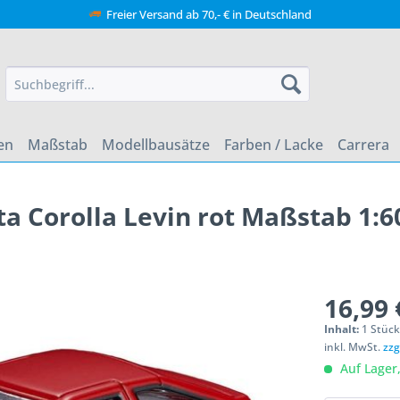
Freier Versand ab 70,- € in Deutschland
en
Maßstab
Modellbausätze
Farben / Lacke
Carrera
 Corolla Levin rot Maßstab 1:6
16,99 
Inhalt:
1 Stüc
inkl. MwSt.
zzg
Auf Lager,