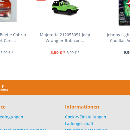
Beetle Cabrio
Majorette 212053051 Jeep
Johnny Ligh
et Cars...
Wrangler Rubicon...
Cadillac 
3,50 € *
9,9
3,99 € *
3,99 € *
ice
Informationen
edingungen
Cookie-Einstellungen
Ladengeschäft