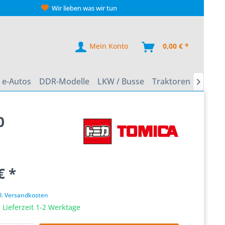
Wir lieben was wir tun
Mein Konto
0,00 € *
e-Autos
DDR-Modelle
LKW / Busse
Traktoren
Zweirä

0
€ *
k
l. Versandkosten
 Lieferzeit 1-2 Werktage