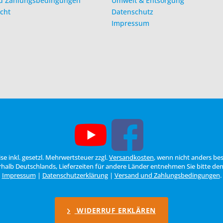
d Zahlungsbedingungen
Umwelt & Entsorgung
cht
Datenschutz
Impressum
eise inkl. gesetzl. Mehrwertsteuer zzgl.
Versandkosten
, wenn nicht anders be
erhalb Deutschlands, Lieferzeiten für andere Länder entnehmen Sie bitte de
Impressum
|
Datenschutzerklärung
|
Versand und Zahlungsbedingungen
.
WIDERRUF ERKLÄREN