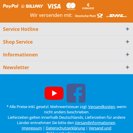
Wir versenden mit:
Service Hotline
Shop Service
Informationen
Newsletter
* Alle Preise inkl. gesetzl. Mehrwertsteuer zzgl.
Versandkosten
, wenn
nicht anders beschrieben.
Lieferzeiten gelten innerhalb Deutschlands, Lieferzeiten für andere
Länder entnehmen Sie bitte den
Versandinformationen
.
Impressum
|
Datenschutzerklärung
|
Versand und