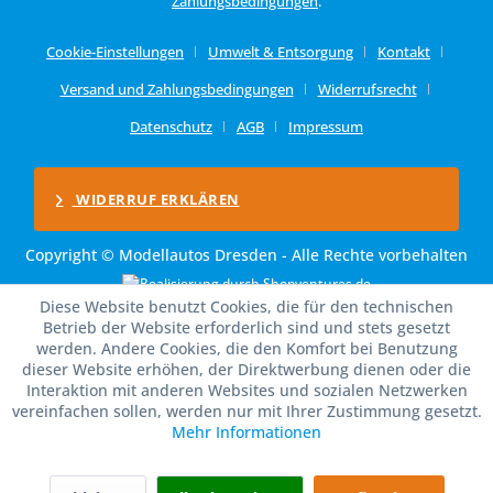
Zahlungsbedingungen
.
Cookie-Einstellungen
Umwelt & Entsorgung
Kontakt
Versand und Zahlungsbedingungen
Widerrufsrecht
Datenschutz
AGB
Impressum
WIDERRUF ERKLÄREN
Copyright © Modellautos Dresden - Alle Rechte vorbehalten
Diese Website benutzt Cookies, die für den technischen
Betrieb der Website erforderlich sind und stets gesetzt
werden. Andere Cookies, die den Komfort bei Benutzung
dieser Website erhöhen, der Direktwerbung dienen oder die
Interaktion mit anderen Websites und sozialen Netzwerken
vereinfachen sollen, werden nur mit Ihrer Zustimmung gesetzt.
Mehr Informationen