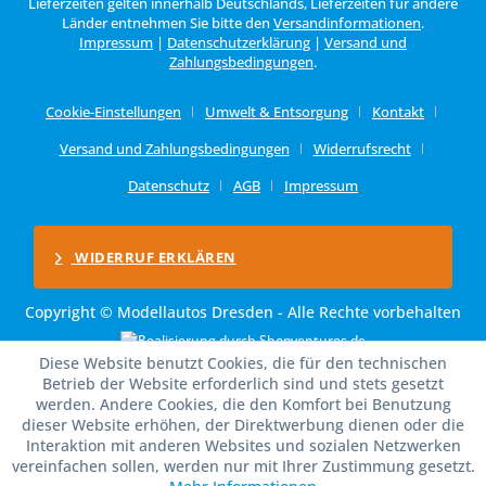
Lieferzeiten gelten innerhalb Deutschlands, Lieferzeiten für andere
Länder entnehmen Sie bitte den
Versandinformationen
.
Impressum
|
Datenschutzerklärung
|
Versand und
Zahlungsbedingungen
.
Cookie-Einstellungen
Umwelt & Entsorgung
Kontakt
Versand und Zahlungsbedingungen
Widerrufsrecht
Datenschutz
AGB
Impressum
WIDERRUF ERKLÄREN
Copyright © Modellautos Dresden - Alle Rechte vorbehalten
Diese Website benutzt Cookies, die für den technischen
Betrieb der Website erforderlich sind und stets gesetzt
werden. Andere Cookies, die den Komfort bei Benutzung
dieser Website erhöhen, der Direktwerbung dienen oder die
Interaktion mit anderen Websites und sozialen Netzwerken
vereinfachen sollen, werden nur mit Ihrer Zustimmung gesetzt.