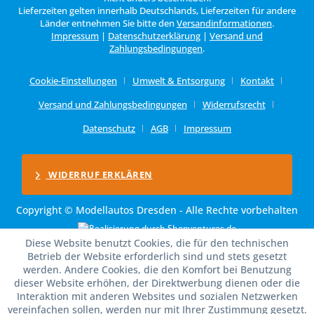
Lieferzeiten gelten innerhalb Deutschlands, Lieferzeiten für andere
Länder entnehmen Sie bitte den
Versandinformationen
.
Impressum
|
Datenschutzerklärung
|
Versand und
Zahlungsbedingungen
.
Cookie-Einstellungen
Umwelt & Entsorgung
Kontakt
Versand und Zahlungsbedingungen
Widerrufsrecht
Datenschutz
AGB
Impressum
WIDERRUF ERKLÄREN
Copyright © Modellautos Dresden - Alle Rechte vorbehalten
Diese Website benutzt Cookies, die für den technischen
Betrieb der Website erforderlich sind und stets gesetzt
werden. Andere Cookies, die den Komfort bei Benutzung
dieser Website erhöhen, der Direktwerbung dienen oder die
Interaktion mit anderen Websites und sozialen Netzwerken
vereinfachen sollen, werden nur mit Ihrer Zustimmung gesetzt.