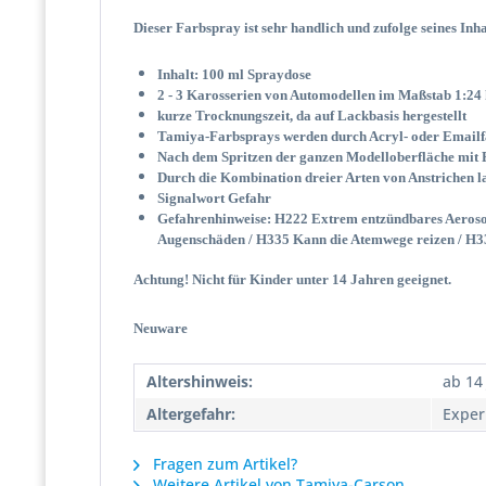
Dieser Farbspray ist sehr handlich und zufolge seines Inh
Inhalt: 100 ml Spraydose
2 - 3 Karosserien von Automodellen im Maßstab 1:24 
kurze Trocknungszeit, da auf Lackbasis hergestellt
Tamiya-Farbsprays werden durch Acryl- oder Emailfa
Nach dem Spritzen der ganzen Modelloberfläche mit 
Durch die Kombination dreier Arten von Anstrichen las
Signalwort Gefahr
Gefahrenhinweise: H222 Extrem entzündbares Aerosol
Augenschäden / H335 Kann die Atemwege reizen / H33
Achtung! Nicht für Kinder unter 14 Jahren geeignet.
Neuware
Altershinweis:
ab 14
Altergefahr:
Exper
Fragen zum Artikel?
Weitere Artikel von Tamiya-Carson