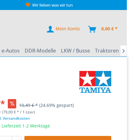
Wir lieben was wir tun
Mein Konto
0,00 € *
e-Autos
DDR-Modelle
LKW / Busse
Traktoren
Zweirä

 *
10,49 € *
(24,69% gespart)
r (79,00 € * / 1 Liter)
l. Versandkosten
 Lieferzeit 1-2 Werktage