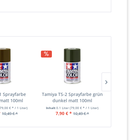
1 Sprayfarbe
Tamiya TS-2 Sprayfarbe grün
Tamiya TS-3
matt 100ml
dunkel matt 100ml
dunkel 
79,00 € * / 1 Liter)
Inhalt
0.1 Liter
(79,00 € * / 1 Liter)
Inhalt
0.1 Lite
*
7,90 € *
7,90 €
10,49 € *
10,49 € *