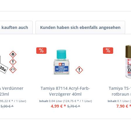
 kauften auch
Kunden haben sich ebenfalls angesehen
A Verdünner
Tamiya 87114 Acryl-Farb-
Tamiya TS-
 23ml
Verzögerer 40ml
rotbraun 
195,22 € * / 1 Liter)
Inhalt
0.04 Liter
(124,75 € * / 1 Liter)
Inhalt
0.1 Liter
(
4,99 € *
7,90 € 
5,99 € *
5,79 € *