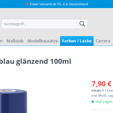
Freier Versand ab 70,- € in Deutschland
en
Maßstab
Modellbausätze
Farben / Lacke
Carrera
 blau glänzend 100ml
7,90 €
Inhalt:
0.1 Lite
inkl. MwSt.
zzg
Auf Lager,