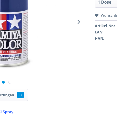
Wunschli
Artikel-Nr.:
EAN:
HAN:
rtungen
0
l Spray