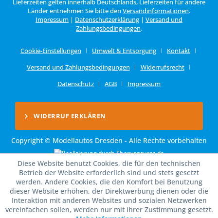
Lieferzeiten gelten innerhalb Deutschlands, Lieferzeiten für andere
Länder entnehmen Sie bitte den
Versandinformationen
.
Impressum
|
Datenschutzerklärung
|
Versand und
Zahlungsbedingungen
.
Cookie-Einstellungen
Umwelt & Entsorgung
Kontakt
Versand und Zahlungsbedingungen
Widerrufsrecht
Datenschutz
AGB
Impressum
WIDERRUF ERKLÄREN
Copyright © Modellautos Dresden - Alle Rechte vorbehalten
Diese Website benutzt Cookies, die für den technischen
Betrieb der Website erforderlich sind und stets gesetzt
werden. Andere Cookies, die den Komfort bei Benutzung
dieser Website erhöhen, der Direktwerbung dienen oder die
Interaktion mit anderen Websites und sozialen Netzwerken
vereinfachen sollen, werden nur mit Ihrer Zustimmung gesetzt.