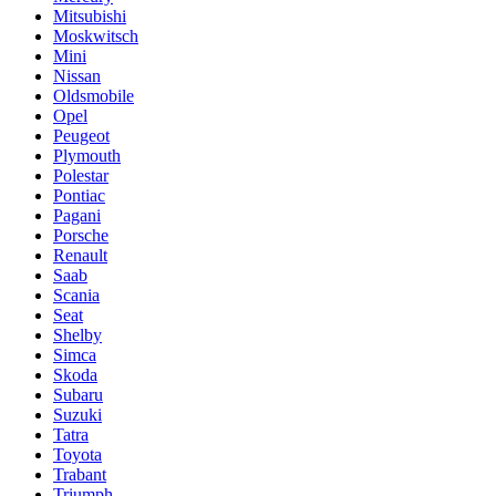
Mitsubishi
Moskwitsch
Mini
Nissan
Oldsmobile
Opel
Peugeot
Plymouth
Polestar
Pontiac
Pagani
Porsche
Renault
Saab
Scania
Seat
Shelby
Simca
Skoda
Subaru
Suzuki
Tatra
Toyota
Trabant
Triumph