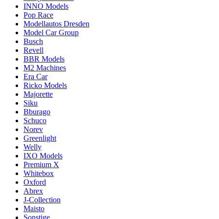
INNO Models
Pop Race
Modellautos Dresden
Model Car Group
Busch
Revell
BBR Models
M2 Machines
Era Car
Ricko Models
Majorette
Siku
Bburago
Schuco
Norev
Greenlight
Welly
IXO Models
Premium X
Whitebox
Oxford
Abrex
J-Collection
Maisto
Sonstige