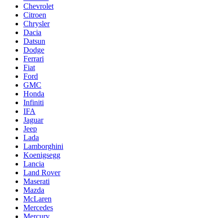
Chevrolet
Citroen
Chrysler
Dacia
Datsun
Dodge
Ferrari
Fiat
Ford
GMC
Honda
Infiniti
IFA
Jaguar
Jeep
Lada
Lamborghini
Koenigsegg
Lancia
Land Rover
Maserati
Mazda
McLaren
Mercedes
Mercury