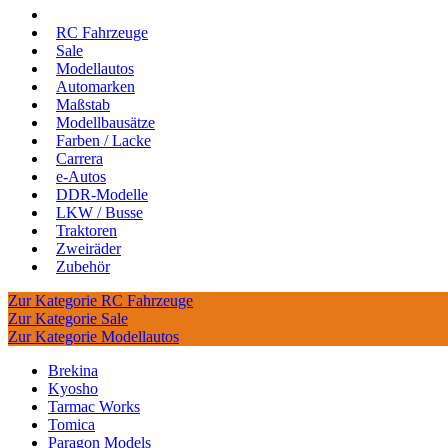
RC Fahrzeuge
Sale
Modellautos
Automarken
Maßstab
Modellbausätze
Farben / Lacke
Carrera
e-Autos
DDR-Modelle
LKW / Busse
Traktoren
Zweiräder
Zubehör
Zur Kategorie RC Fahrzeuge
Zur Kategorie Sale
Zur Kategorie Modellautos
Brekina
Kyosho
Tarmac Works
Tomica
Paragon Models