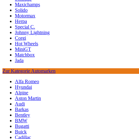
Maxichamps
Solido
Motormax
Herpa
Special C.
Johnny Lightning
Corgi
Hot Wheels
MiniGT
Matchbox
Jada
Zur Kategorie Automarken
Alfa Romeo
Hyundai
Alpine
Aston Martin
Audi
Barkas
Bentley
BMW
Bugatti
Buick
Cadillac