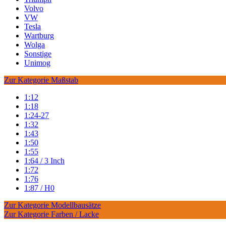
Volvo
VW
Tesla
Wartburg
Wolga
Sonstige
Unimog
Zur Kategorie Maßstab
1:12
1:18
1:24-27
1:32
1:43
1:50
1:55
1:64 / 3 Inch
1:72
1:76
1:87 / H0
Zur Kategorie Modellbausätze
Zur Kategorie Farben / Lacke