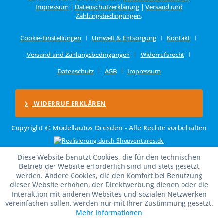
Impressum
|
Datenschutzerklärung
|
Versand und
Zahlungsbedingungen
.
Cookie-Einstellungen
Umwelt & Entsorgung
Kontakt
Versand und Zahlungsbedingungen
Widerrufsrecht
Datenschutz
AGB
Impressum
WIDERRUF ERKLÄREN
Copyright © Modellautos Dresden - Alle Rechte vorbehalten
Diese Website benutzt Cookies, die für den technischen
Betrieb der Website erforderlich sind und stets gesetzt
werden. Andere Cookies, die den Komfort bei Benutzung
dieser Website erhöhen, der Direktwerbung dienen oder die
Interaktion mit anderen Websites und sozialen Netzwerken
vereinfachen sollen, werden nur mit Ihrer Zustimmung gesetzt.
Mehr Informationen