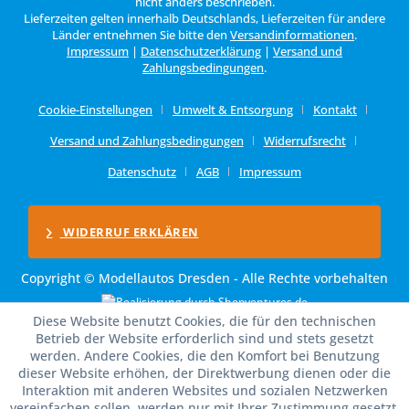
nicht anders beschrieben.
Lieferzeiten gelten innerhalb Deutschlands, Lieferzeiten für andere
Länder entnehmen Sie bitte den
Versandinformationen
.
Impressum
|
Datenschutzerklärung
|
Versand und
Zahlungsbedingungen
.
Cookie-Einstellungen
Umwelt & Entsorgung
Kontakt
Versand und Zahlungsbedingungen
Widerrufsrecht
Datenschutz
AGB
Impressum
WIDERRUF ERKLÄREN
Copyright © Modellautos Dresden - Alle Rechte vorbehalten
Diese Website benutzt Cookies, die für den technischen
Betrieb der Website erforderlich sind und stets gesetzt
werden. Andere Cookies, die den Komfort bei Benutzung
dieser Website erhöhen, der Direktwerbung dienen oder die
Interaktion mit anderen Websites und sozialen Netzwerken
vereinfachen sollen, werden nur mit Ihrer Zustimmung gesetzt.