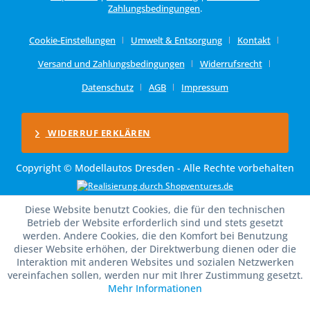
Zahlungsbedingungen
.
Cookie-Einstellungen
Umwelt & Entsorgung
Kontakt
Versand und Zahlungsbedingungen
Widerrufsrecht
Datenschutz
AGB
Impressum
WIDERRUF ERKLÄREN
Copyright © Modellautos Dresden - Alle Rechte vorbehalten
Diese Website benutzt Cookies, die für den technischen
Betrieb der Website erforderlich sind und stets gesetzt
werden. Andere Cookies, die den Komfort bei Benutzung
dieser Website erhöhen, der Direktwerbung dienen oder die
Interaktion mit anderen Websites und sozialen Netzwerken
vereinfachen sollen, werden nur mit Ihrer Zustimmung gesetzt.
Mehr Informationen