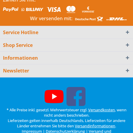
Wir versenden mit:
Service Hotline
Shop Service
Informationen
Newsletter
* Alle Preise inkl. gesetzl. Mehrwertsteuer zzgl.
Versandkosten
, wenn
nicht anders beschrieben.
Lieferzeiten gelten innerhalb Deutschlands, Lieferzeiten für andere
Länder entnehmen Sie bitte den
Versandinformationen
.
Impressum
|
Datenschutzerklärung
|
Versand und