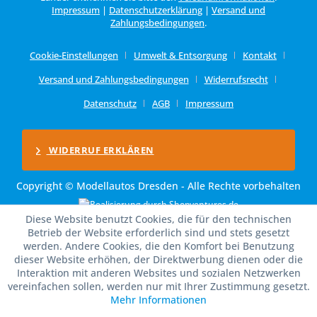
Impressum
|
Datenschutzerklärung
|
Versand und
Zahlungsbedingungen
.
Cookie-Einstellungen
Umwelt & Entsorgung
Kontakt
Versand und Zahlungsbedingungen
Widerrufsrecht
Datenschutz
AGB
Impressum
WIDERRUF ERKLÄREN
Copyright © Modellautos Dresden - Alle Rechte vorbehalten
Diese Website benutzt Cookies, die für den technischen
Betrieb der Website erforderlich sind und stets gesetzt
werden. Andere Cookies, die den Komfort bei Benutzung
dieser Website erhöhen, der Direktwerbung dienen oder die
Interaktion mit anderen Websites und sozialen Netzwerken
vereinfachen sollen, werden nur mit Ihrer Zustimmung gesetzt.
Mehr Informationen